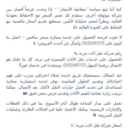
كما أننا نتبع سياسة “مطابقة الأسعار” – إذا وجدت عرضاً أفضل من
شركة موثوقة أخرى، سنقدم لك نفس السعر مع الاحتفاظ بجودتنا
العالية. ونظراً لحجم عملياتنا الكبير، نستطيع تقديم أسعار تنافسية مع
الحفاظ على الجودة العالية. 👍
لا تفوت فرصة الحصول على خدمة ممتازة بسعر منافس – اتصل بنا
اليوم على 0532467173 واسأل عن أحدث العروض! 📱
رقم شركة نقل اثاث بتربة 📞
للحصول على خدمات نقل الاثاث المتميزة في تربة، كل ما عليك هو
الاتصال برقمنا السهل 0532467173، وستجدنا في خدمتك فوراً!
عند اتصالك، سيستقبلك فريق خدمة عملاء احترافي مدرب على فهم
احتياجاتك وتقديم الحلول المناسبة. نوفر خدمة استشارية مجانية
لمساعدتك في تحديد أفضل خيارات النقل لأثاثك. بعد الاتصال، يمكننا
ترتيب زيارة مجانية لتقييم الأثاث وتقديم عرض سعر دقيق. 🏡
نعمل على مدار الساعة طوال أيام الأسبوع، بما في ذلك العطلات
والإجازات الرسمية. يمكنك الاعتماد علينا في الحالات الطارئة وعمليات
النقل السريعة. 🔄
اسعار شركة نقل اثاث بتربة 💹