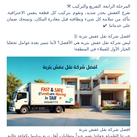
المرحلة الرابعة: التفريغ والتركيب ⚒️
نفرغ العفش بحذر شديد، ونقوم بتركيب كل قطعة بنفس الاحترافية.
نتأكد من سلامة كل شيء ونظافته قبل مغادرة المكان، ونمنحك ضمان
على خدماتنا. ✔️
افضل شركة نقل عفش بتربة 🥇
ليش شركة نقل عفش بتربة هي الأفضل؟ لأننا نتميز بعدة عوامل تجعلنا
الخيار الأول للعملاء في المنطقة!
افضل شركة نقل عفش بتربة
خبرتنا الطويلة جعلتنا نفهم جيداً متطلبات أهل تربة ونلبيها بكفاءة عالية.