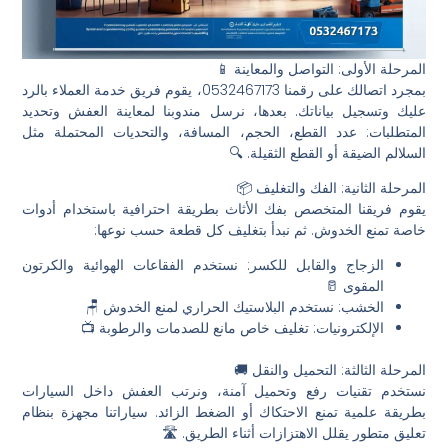
المرحلة الأولى: التواصل والمعاينة 📱
بمجرد اتصالك على رقمنا 0532467173، يقوم فريق خدمة العملاء بالرد
عليك وتسجيل بياناتك. بعدها، نرسل مندوبنا لمعاينة العفش وتحديد
المتطلبات: عدد القطع، الحجم، المسافة، والتحديات المحتملة مثل
السلالم الضيقة أو القطع الثقيلة. 🔍
المرحلة الثانية: الفك والتغليف 📦
يقوم فريقنا المتخصص بفك الأثاث بطريقة احترافية باستخدام أدوات
خاصة تمنع الخدوش. ثم نبدأ بتغليف كل قطعة حسب نوعها:
الزجاج والقابل للكسر: نستخدم الفقاعات الهوائية والكرتون
المقوى 🥛
الخشب: نستخدم البلاستيك الحراري لمنع الخدوش 🪑
الإلكترونيات: تغليف خاص مانع للصدمات والرطوبة 📺
المرحلة الثالثة: التحميل والنقل 🚚
نستخدم تقنيات رفع وتحميل آمنة، ونرتب العفش داخل السيارات
بطريقة علمية تمنع الاحتكاك أو الضغط الزائد. سياراتنا مجهزة بنظام
تعليق متطور يقلل الاهتزازات أثناء الطريق. 🛣️