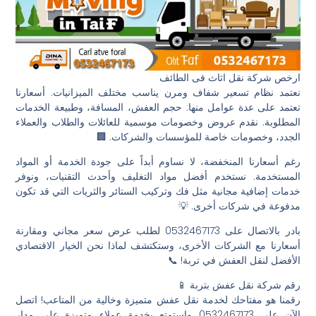
ارخص شركة نقل اثاث فى الطائف
نعتمد نظام تسعير شفاف ومرن يناسب مختلف الميزانيات. أسعارنا
تعتمد على عدة عوامل منها: حجم العفش، المسافة، وطبيعة الخدمات
المطلوبة. نقدم عروض وخصومات موسمية للعائلات والطلاب والعملاء
الجدد، وخصومات خاصة للمؤسسات والشركات. 🏢
رغم أسعارنا المنخفضة، لا نساوم أبداً على جودة الخدمة أو المواد
المستخدمة. نستخدم أفضل مواد التغليف وأحدث التقنيات، ونوفر
خدمات إضافية مجانية مثل فك وتركيب الستائر والثريات التي قد تكون
مدفوعة في شركات أخرى. 💡
بادر بالاتصال على 0532467173 لطلب عرض سعر مجاني ومقارنة
أسعارنا مع الشركات الأخرى، وستكتشف لماذا نحن الخيار الاقتصادي
الأفضل لنقل العفش في تربة! 📞
رقم شركة نقل عفش بتربة 📱
رقمنا هو مفتاحك لخدمة نقل عفش متميزة وخالية من المتاعب! اتصل
الآن على 0532467173 واستمتع بخدمة عملاء متميزة على مدار