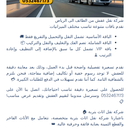
شركة نقل عفش من الطائف الى الرياض
نقدم باقات متنوعة تناسب مختلف الميزانيات:
الباقة الأساسية: تشمل النقل والتحميل والتفريغ فقط 🚚
الباقة الشاملة: تضم الفك والتغليف والنقل والتركيب 📦
باقة VIP: تشمل كل ما سبق بالإضافة إلى التنظيف وإعادة
الترتيب 🧹
نقدم تسعيرة تفصيلية واضحة قبل بدء العمل، وذلك بعد معاينة دقيقة
للعفش. لا توجد رسوم خفية أو تكاليف إضافية مفاجئة، فنحن نلتزم
بالشفافية التامة. كما أننا نقدم تسهيلات في الدفع للطلبات الكبيرة. 💳
للحصول على تسعيرة دقيقة تناسب احتياجاتك، اتصل بنا الآن على
0532467173 وسنرسل مندوبنا لتقييم العفش وتقديم عرض مناسب!
📋
شركة نقل اثاث بتربة 🏠
باعتبارنا شركة نقل اثاث بتربة متخصصة، نتعامل مع الأثاث الفاخر
والقطع الثمينة بعناية فائقة وحرفية عالية. 👑