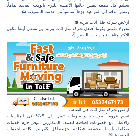
تسليم كل قطعة بنفس حالتها الأصلية. نلتزم بالوقت المحدد تماماً،
ونعتبر الدقة في المواعيد جزءاً أساسياً من خدمتنا المتميزة. 🕰️
ارخص شركة نقل اثاث بتربة 💲
نحن لا نكتفي بكوننا أفضل شركة نقل اثاث بتربة، بل نسعى أيضاً لنكون
الأكثر منافسة من حيث السعر! ✌️
ارخص شركة نقل اثاث فى الطائف
نقدم عروضاً موسمية وخصومات تصل إلى 25% في المناسبات
والأعياد، مع خصومات إضافية للعملاء المتكررين. نوفر حزم خدمات
متكاملة بأسعار مخفضة، فتكلفة الحزمة أقل بكثير من تكلفة الخدمات
المنفردة. 🎁