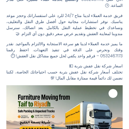
الساعة. 🕒
فريق خدمة العملاء لدينا متاح 24/7 للرد على استفساراتك وحجز موعد
يناسبك. نوفر استشارات مجانية حول أفضل طرق النقل والتغليف،
ونساعدك في تخطيط عملية النقل بالكامل. بعد اتصالك، سنرسل
مندوبنا لمعاينة العفش وتقديم عرض سعر دقيق دون أي التزام. 🤝
ما يميز خدمة العملاء لدينا هو سرعة الاستجابة والالتزام بالمواعيد. نقدر
وقتك ونحرص على الدقة في تنفيذ التعهدات. احفظ رقمنا
0532467173 – فرقم واحد يكفي لحل جميع مشاكل نقل العفش! ⏱️
اسعار شركة نقل عفش بتربة 💵
تختلف أسعار شركة نقل عفش بتربة حسب احتياجاتك الخاصة، لكننا
نضمن لك دائماً قيمة ممتازة مقابل المال! 💯