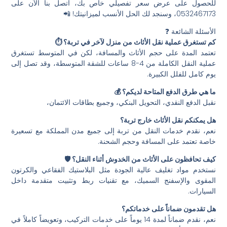
للحصول على عرض سعر تفصيلي خاص بك، اتصل بنا الآن على
0532467173، وسنجد لك الحل الأنسب لميزانيتك! 📲
الأسئلة الشائعة ❓
كم تستغرق عملية نقل الأثاث من منزل لآخر في تربة؟ ⏱️
تعتمد المدة على حجم الأثاث والمسافة، لكن في المتوسط تستغرق
عملية النقل الكاملة من 4-8 ساعات للشقة المتوسطة، وقد تصل إلى
يوم كامل للفلل الكبيرة.
ما هي طرق الدفع المتاحة لديكم؟ 💰
نقبل الدفع النقدي، التحويل البنكي، وجميع بطاقات الائتمان،
هل يمكنكم نقل الأثاث خارج تربة؟
نعم، نقدم خدمات النقل من تربة إلى جميع مدن المملكة مع تسعيرة
خاصة تعتمد على المسافة وحجم الشحنة.
كيف تحافظون على الأثاث من الخدوش أثناء النقل؟ 🛡️
نستخدم مواد تغليف عالية الجودة مثل البلاستيك الفقاعي والكرتون
المقوى والإسفنج السميك، مع تقنيات ربط وتثبيت متقدمة داخل
السيارات.
هل تقدمون ضماناً على خدماتكم؟
نعم، نقدم ضماناً لمدة 14 يوماً على خدمات التركيب، وتعويضاً كاملاً في