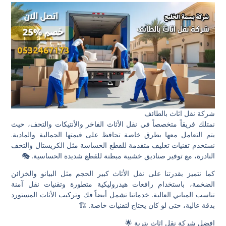
شركة نقل اثاث بالطائف
نمتلك فريقاً متخصصاً في نقل الأثاث الفاخر والأنتيكات والتحف، حيث
يتم التعامل معها بطرق خاصة تحافظ على قيمتها الجمالية والمادية.
نستخدم تقنيات تغليف متقدمة للقطع الحساسة مثل الكريستال والتحف
النادرة، مع توفير صناديق خشبية مبطنة للقطع شديدة الحساسية. 🎭
كما نتميز بقدرتنا على نقل الأثاث كبير الحجم مثل البيانو والخزائن
الضخمة، باستخدام رافعات هيدروليكية متطورة وتقنيات نقل آمنة
تناسب المباني العالية. خدماتنا تشمل أيضاً فك وتركيب الأثاث المستورد
بدقة عالية، حتى لو كان يحتاج لتقنيات خاصة. 🏗️
افضل شركة نقل اثاث بتربة 🌟