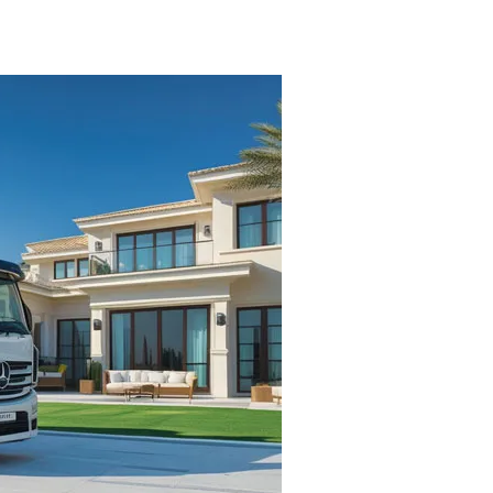
افضل
شركة
نقل
عفش
بخميس
مشيط
–
0532467173