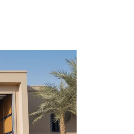
خطي
لى
لمحتوى
افضل
شركة
نقل
عفش
داخل
خميس
مشيط
–
0532467173