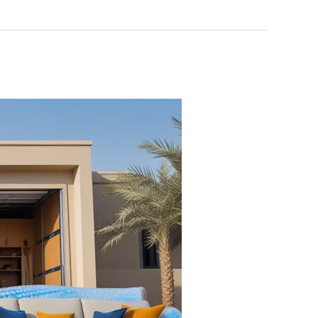
شركة
نقل
عفش
بخميس
مشيط
–
0532467173
|
خصم