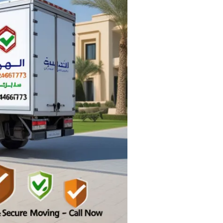
نقل
عفش
بخميس
مشيط
–
0532467173