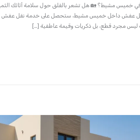
ي خميس مشيط؟ 🏡 هل تشعر بالقلق حول سلامة أثاثك الثمين أ
نقل عفش داخل خميس مشيط، ستحصل على خدمة نقل عفش استث
ثك ليس مجرد قطع، بل ذكريات وقيمة عاطفية […]