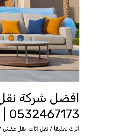
|
راحتك
وأمان
أثاثك
أولويتنا
افضل شركة نق
0532467173 | راحتك وأمان أثاثك أولويتنا
اترك تعليقاً
/
نقل اثاث
,
نقل عفش
/