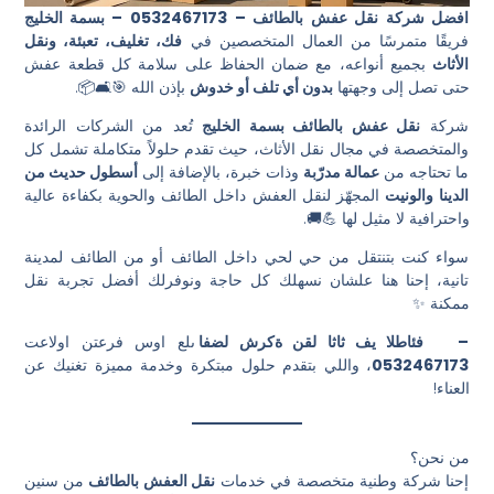
افضل شركة نقل عفش بالطائف – 0532467173
– بسمة الخليج
فريقًا متمرسًا من العمال المتخصصين في
فك، تغليف، تعبئة، ونقل
الأثاث
بجميع أنواعه، مع ضمان الحفاظ على سلامة كل قطعة عفش
حتى تصل إلى وجهتها
بدون أي تلف أو خدوش
بإذن الله 🎯🛋️📦.
شركة
نقل عفش بالطائف بسمة الخليج
تُعد من الشركات الرائدة
والمتخصصة في مجال نقل الأثاث، حيث تقدم حلولاً متكاملة تشمل كل
ما تحتاجه من
عمالة مدرّبة
وذات خبرة، بالإضافة إلى
أسطول حديث من
الدينا والونيت
المجهّز لنقل العفش داخل الطائف والحوية بكفاءة عالية
واحترافية لا مثيل لها 💪🚚.
سواء كنت بتنتقل من حي لحي داخل الطائف أو من الطائف لمدينة
تانية، إحنا هنا علشان نسهلك كل حاجة ونوفرلك أفضل تجربة نقل
ممكنة ✨
–
افضل شركة نقل اثاث في الطائف
تعالوا نتعرف سوا على
⁦0532467173⁩
، واللي بتقدم حلول مبتكرة وخدمة مميزة تغنيك عن
العناء!
من نحن؟
إحنا شركة وطنية متخصصة في خدمات
نقل العفش بالطائف
من سنين