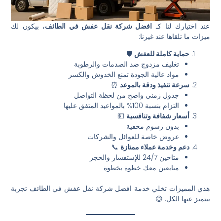
عند اختيارك لنا كـ
افضل شركة نقل عفش في الطائف
، بيكون لك
ميزات ما تلقاها عند غيرنا:
حماية كاملة للعفش
🛡️
تغليف مزدوج ضد الصدمات والرطوبة
مواد عالية الجودة تمنع الخدوش والكسر
سرعة تنفيذ ودقة بالموعد
⏰
جدول زمني واضح من لحظة التواصل
التزام بنسبة 100% بالمواعيد المتفق عليها
أسعار شفافة وتنافسية
💵
بدون رسوم مخفية
عروض خاصة للعوائل والشركات
دعم وخدمة عملاء ممتازة
📞
متاحين 24/7 للإستفسار والحجز
متابعين معك خطوة بخطوة
هذي المميزات تخلي خدمة افضل شركة نقل عفش في الطائف تجربة
بيتميز عنها الكل. 😉