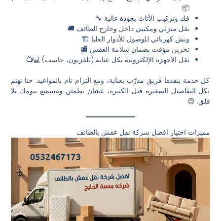
📦
فك وتركيب الأثاث بجودة عالية 🔧
نقل منزلي ومكتبي داخل وخارج الطائف 🚚
ونش كهربائي للوصول للأدوار العليا 🏗️
تخزين مؤقت بضمان سلامة العفش 🏬
نقل الأجهزة الإلكترونية بكل عناية (تلفزيون، حاسب) 💻📺
كل خدمة ينفذها فريق مدرّب بعناية، ومع التزام تام بالمواعيد. حنا نهتم
بكل التفاصيل الصغيرة قبل الكبيرة، عشان تطمئن وتستمتع بيومك بلا
قلق. 😊
مميزات اختيار افضل شركة نقل عفش بالطائف