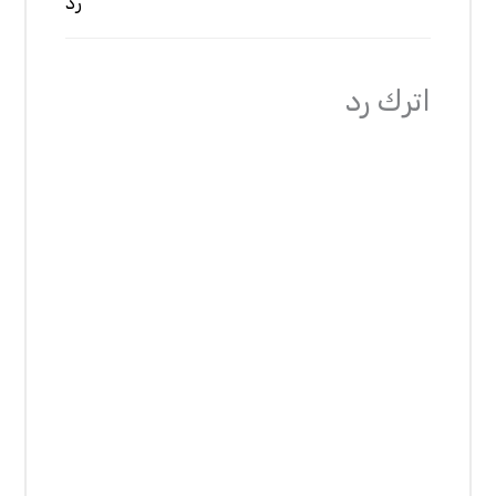
رد
اترك رد