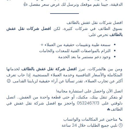
الدقيقة، جيبنا نقيم موقعك ونرسل لك عرض سعر مفصل. 👍
افضل شركات نقل عفش بالطائف
بسوق الطائف في شركات كثيرة، لكن
افضل شركات نقل عفش
بالطائف
تحرص على:
سمعة طيبة وتقييمات حقيقية من العملاء ⭐
التزام بالمواصفات الفنية للمعدات والخامات
وجود دعم مستمر ما بعد الخدمة
ومن بين هالشركات، تبرز
افضل شركة نقل عفش بالطائف
لخدماتها
المتكاملة والأسعار التنافسية وخدمة العملاء المستجيبة. إذا حاب تعرف
أكثر عن تجارب العملاء، تقدر تسألنا عن آراء حقيقية لزبايننا القدامى. 😉
اتصل الآن واحصل على استشارة مجانية!
لو بتفكر تنقل بيتك، مكتبك، أو حتى قطعة واحدة من العفش… اتصل
دلوقتي على 0532467173 واحجز مع افضل شركة نقل عفش في
الطائف🔥
📞 متاحين عبر المكالمات والواتساب
🕒 نلبي جميع الطلبات خلال 24 ساعة