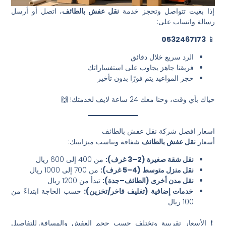
إذا بغيت تتواصل وتحجز خدمة
نقل عفش بالطائف
، اتصل أو أرسل
رسالة واتساب على:
0532467173
📱
الرد سريع خلال دقائق
فريقنا جاهز يجاوب على استفساراتك
حجز المواعيد يتم فورًا بدون تأخير
حياك بأي وقت، وحنا معك 24 ساعة لايف لخدمتك! 🙌
اسعار افضل شركة نقل عفش بالطائف
أسعار
نقل عفش بالطائف
شفافة وتناسب ميزانيتك:
نقل شقة صغيرة (2–3 غرف):
من 400 إلى 600 ريال
نقل منزل متوسط (4–5 غرف):
من 700 إلى 1000 ريال
نقل مدن أخرى (الطائف–جدة):
تبدأ من 1200 ريال
خدمات إضافية (تغليف فاخر/تخزين):
حسب الحاجة ابتداءً من
100 ريال
❗ الأسعار تقريبية وتختلف حسب حجم العفش والمسافة. للتفاصيل