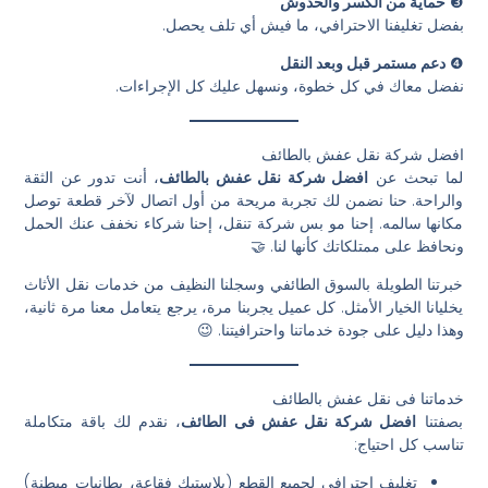
❸
حماية من الكسر والخدوش
بفضل تغليفنا الاحترافي، ما فيش أي تلف يحصل.
❹
دعم مستمر قبل وبعد النقل
نفضل معاك في كل خطوة، ونسهل عليك كل الإجراءات.
افضل شركة نقل عفش بالطائف
لما تبحث عن
افضل شركة نقل عفش بالطائف
، أنت تدور عن الثقة
والراحة. حنا نضمن لك تجربة مريحة من أول اتصال لآخر قطعة توصل
مكانها سالمه. إحنا مو بس شركة تنقل، إحنا شركاء نخفف عنك الحمل
ونحافظ على ممتلكاتك كأنها لنا. 🤝
خبرتنا الطويلة بالسوق الطائفي وسجلنا النظيف من خدمات نقل الأثاث
يخليانا الخيار الأمثل. كل عميل يجربنا مرة، يرجع يتعامل معنا مرة ثانية،
وهذا دليل على جودة خدماتنا واحترافيتنا. 😉
خدماتنا فى نقل عفش بالطائف
بصفتنا
افضل شركة نقل عفش فى الطائف
، نقدم لك باقة متكاملة
تناسب كل احتياج:
تغليف احترافي لجميع القطع (بلاستيك فقاعة، بطانيات مبطنة)