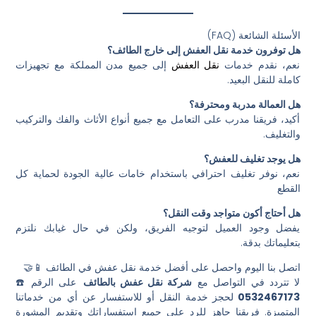
الأسئلة الشائعة (FAQ)
هل توفرون خدمة نقل العفش إلى خارج الطائف؟
نعم، نقدم خدمات
نقل العفش
إلى جميع مدن المملكة مع تجهيزات
كاملة للنقل البعيد.
هل العمالة مدربة ومحترفة؟
أكيد، فريقنا مدرب على التعامل مع جميع أنواع الأثاث والفك والتركيب
والتغليف.
هل يوجد تغليف للعفش؟
نعم، نوفر تغليف احترافي باستخدام خامات عالية الجودة لحماية كل
القطع
هل أحتاج أكون متواجد وقت النقل؟
يفضل وجود العميل لتوجيه الفريق، ولكن في حال غيابك نلتزم
بتعليماتك بدقة.
اتصل بنا اليوم واحصل على أفضل خدمة نقل عفش في الطائف 📱🤝
لا تتردد في التواصل مع
شركة نقل عفش بالطائف
على الرقم ☎️
0532467173
لحجز خدمة النقل أو للاستفسار عن أي من خدماتنا
المتميزة. فريقنا جاهز للرد على جميع استفساراتك وتقديم المشورة