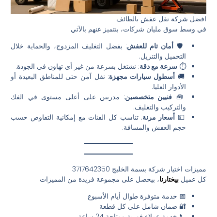
افضل شركة نقل عفش بالطائف
في وسط سوق مليان شركات، بنتميز عنهم بالآتي:
🛡️
أمان تام للعفش
: بفضل التغليف المزدوج، والحماية خلال
التحميل والتنزيل.
⏱️
سرعة مع دقة
: نشتغل بسرعة من غير أي تهاون في الجودة.
🚚
أسطول سيارات مجهزة
: نقل آمن حتى للمناطق البعيدة أو
الأدوار العليا.
🧰
فنيين متخصصين
: مدربين على أعلى مستوى في الفك
والتركيب والتغليف.
💵
أسعار مرنة
: تناسب كل الفئات مع إمكانية التفاوض حسب
حجم العفش والمسافة.
مميزات اختيار شركة بسمة الخليج 0532467173⁩
كل عميل
بيختارنا
، بيحصل على مجموعة فريدة من المميزات:
📅 خدمة متوفرة طوال أيام الأسبوع
🔐 ضمان شامل على كل قطعة
📞 خدمة عملاء فورية ومتاحة 24 ساعة