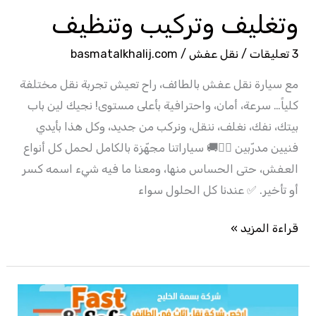
وتغليف وتركيب وتنظيف
3 تعليقات
/
نقل عفش
/
basmatalkhalij.com
مع سيارة نقل عفش بالطائف، راح تعيش تجربة نقل مختلفة
كلياً… سرعة، أمان، واحترافية بأعلى مستوى! نجيك لين باب
بيتك، نفك، نغلف، ننقل، ونركب من جديد، وكل هذا بأيدي
فنيين مدرّبين 👷‍♂️🚚 سياراتنا مجهّزة بالكامل لحمل كل أنواع
العفش، حتى الحساس منها، ومعنا ما فيه شيء اسمه كسر
أو تأخير. ✅ عندنا كل الحلول سواء
قراءة المزيد »
ارخص
شركة