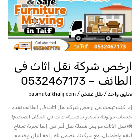
نقل
اثاث
فى
الطائف
–
0532467173
ارخص شركة نقل اثاث فى
الطائف – 0532467173
تعليق واحد
/
نقل عفش
/
basmatalkhalij.com
إذا كنت تبحث عن ارخص شركة نقل اثاث فى الطائف تقدم
خدمات موثوقة بأسعار تنافسية، فأنت في المكان الصحيح!
🚛 نقل الأثاث مو بس شغلة نقل أغراض، إنما تجربة تحتاج
لثقة واطمئنان. مع شركتنا، بنضمن لك راحة البال وخدمة