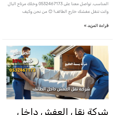
المناسب. تواصل معنا على 0532467173 وخلك مرتاح البال
وانت تنقل عفشك خارج الطائف! 😊 من نحن وكيف
قراءة المزيد »
شركة
نقل
العفش
داخل
الطائف
–
0532467173
|
شركة نقل العفش داخل
احصل