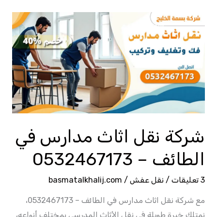
شركة
نقل
اثاث
مدارس
في
الطائف
–
0532467173
شركة نقل اثاث مدارس في
الطائف – 0532467173
3 تعليقات
/
نقل عفش
/
basmatalkhalij.com
مع شركة نقل اثاث مدارس في الطائف – 0532467173،
نمتلك خبرة طويلة في نقل الأثاث المدرسي بمختلف أنواعه،