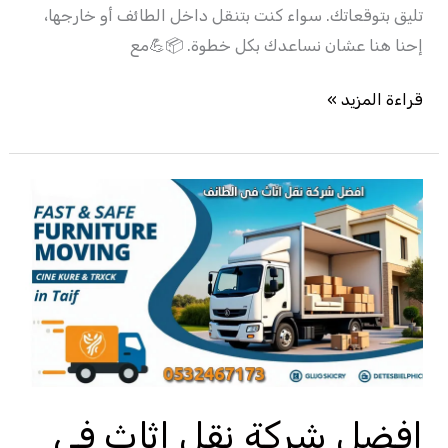
تليق بتوقعاتك. سواء كنت بتنقل داخل الطائف أو خارجها،
إحنا هنا عشان نساعدك بكل خطوة. 📦💪مع
قراءة المزيد »
افضل
شركة
نقل
اثاث
فى
الطائف
–
0532467173
افضل شركة نقل اثاث فى