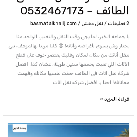
الطائف – 0532467173
2 تعليقات
/
نقل عفش
/
basmatalkhalij.com
يا جماعة الخير، لما يجي وقت النقل والتغيير، الواحد منا
يحتار وش يسوي بأغراضه وأثاثه! 😩 كلنا مرينا بهالموقف، تبي
تنقل أثاثك من مكان لمكان وقلبك يعتصر خوف على قطع
الأثاث اللي تعبت بجمعها سنين طويلة. عشان كذا، افضل
شركة نقل اثاث فى الطائف حطت نفسها مكانك وفهمت
معاناتك! احنا بـ افضل شركة نقل اثاث
قراءة المزيد »
شركة
نقل