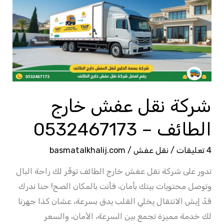
عفش
خارج
الطائف
–
0532467173
شركة نقل عفش خارج
الطائف – 0532467173
4 تعليقات
/
نقل عفش
/
basmatalkhalij.com
تدور على شركة نقل عفش خارج الطائف توفّر لك راحة البال
وتوصل محتويات بيتك بأمان، فأنت بالمكان الصح! حنا ندرك
قدّ إيش الانتقال يخلي القلب يدق بسرعة، عشان كذا جهزنا
لك خدمة مميزة تجمع بين السرعة، الأمان، والسعر