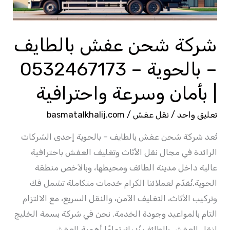
–
0532467173
شركة شحن عفش بالطايف
|
بأمان
– بالحوية – 0532467173
وسرعة
| بأمان وسرعة واحترافية
واحترافية
تعليق واحد
/
نقل عفش
/
basmatalkhalij.com
تُعد شركة شحن عفش بالطايف – بالحوية إحدى الشركات
الرائدة في مجال نقل الأثاث وتغليف العفش باحترافية
عالية داخل مدينة الطائف ومحيطها، وبالأخص منطقة
الحوية.نُقدّم لعملائنا الكرام خدمات متكاملة تشمل فك
وتركيب الأثاث، التغليف الآمن، والنقل السريع، مع الالتزام
التام بالمواعيد وجودة الخدمة. نحن في شركة بسمة الخليج
لنقل العفش بالطائف نُدرك تمامًا أهمية العفش