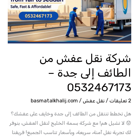
من
الطائف
إلى
جدة
–
0532467173
شركة نقل عفش من
الطائف إلى جدة –
0532467173
2 تعليقات
/
نقل عفش
/
basmatalkhalij.com
هل تخطط تنتقل من الطائف إلى جدة وخايف على عفشك؟
😟 لا تشيل هم! مع شركة بسمة الخليج لنقل العفش، بنوفر
لك تجربة نقل آمنة، سريعة، وبأسعار تناسب الجميع! فريقنا