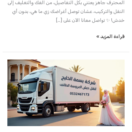
المحترف جاهز يعتني بكل التفاصيل، من الفك والتغليف إلى
النقل والتركيب، عشان توصل أغراضك زي ما هي، بدون أي
خدش! ✨ تواصل معانا الآن على […]
قراءة المزيد »
شركة
نقل
دبش
العروسة
الطائف
–
0532467173