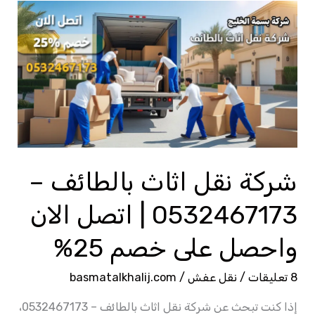
شركة
نقل
اثاث
بالطائف
–
0532467173
|
اتصل
شركة نقل اثاث بالطائف –
الان
واحصل
0532467173 | اتصل الان
على
واحصل على خصم 25%
خصم
25%
8 تعليقات
/
نقل عفش
/
basmatalkhalij.com
إذا كنت تبحث عن شركة نقل اثاث بالطائف – 0532467173،