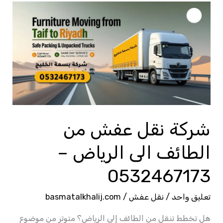
شركة
نقل
عفش
من
الطائف
الى
الرياض
–
شركة نقل عفش من
0532467173
الطائف الى الرياض –
0532467173
تعليق واحد
/
نقل عفش
/
basmatalkhalij.com
هل تخطط تنقل من الطائف إلى الرياض؟ متوتر من موضوع