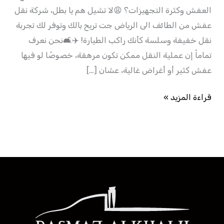
العفش وكثرة التجهيزات؟ 😩لا تشيل هم يا بطل، شركة نقل
عفش من الطائف الى الرياض جت تريح بالك وتوفر لك تجربة
نقل خفيفة وسلسة كأنك راكب الطيارة! ✈️🛋️نحن نعرف
تماماً إن عملية النقل ممكن تكون مرهقة، خصوصًا لو فيها
عفش كثير أو أغراض غالية، عشان […]
قراءة المزيد »