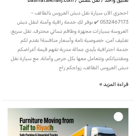
تعليق واحد
/
نقل عفش
/
basmatalkhalij.com
احجزي الآن سيارة نقل دبش العروس بالطائف –
0532467173 ✔️ نوفر لكِ خدمة راقية وآمنة لنقل دبش
العروسة بسيارات مجهزة وطاقم نسائي محترف. نقل سريع،
تغليف آمن، خصوصية تامة وأسعار منافسة! نقدم لكم
خدمة احترافية بأيدي عمالة مدربة تفهم قيمة أغراضكم
ومقتنياتكم، وتتعامل معها بكل حرص وأمانة. مع سيارة نقل
دبش العروس الطائف، زواجكم راح
قراءة المزيد »
شركة
نقل
عفش