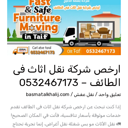
شركة
نقل
اثاث
فى
الطائف
–
0532467173
ارخص شركة نقل اثاث فى
الطائف – 0532467173
تعليق واحد
/
نقل عفش
/
basmatalkhalij.com
إذا كنت تبحث عن ارخص شركة نقل اثاث فى الطائف تقدم
خدمات موثوقة بأسعار تنافسية، فأنت في المكان الصحيح!
🚛 نقل الأثاث مو بس شغلة نقل أغراض، إنما تجربة تحتاج