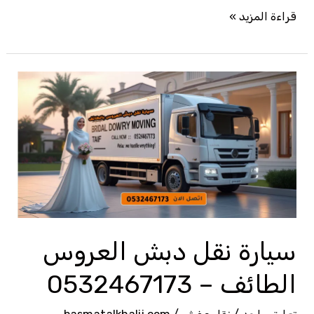
قراءة المزيد »
سيارة
نقل
دبش
العروس
الطائف
–
0532467173
سيارة نقل دبش العروس
الطائف – 0532467173