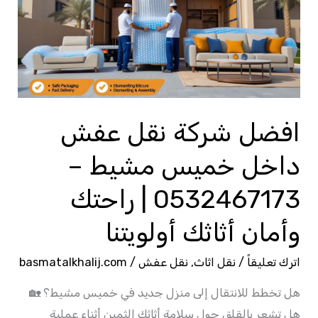
عفش
داخل
خميس
مشيط
–
0532467173
افضل شركة نقل عفش
|
داخل خميس مشيط –
راحتك
وأمان
0532467173 | راحتك
أثاثك
وأمان أثاثك أولويتنا
أولويتنا
اترك تعليقاً
/
نقل اثاث
,
نقل عفش
/
basmatalkhalij.com
هل تخطط للانتقال إلى منزل جديد في خميس مشيط؟ 🏡
هل تشعر بالقلق حول سلامة أثاثك الثمين أثناء عملية