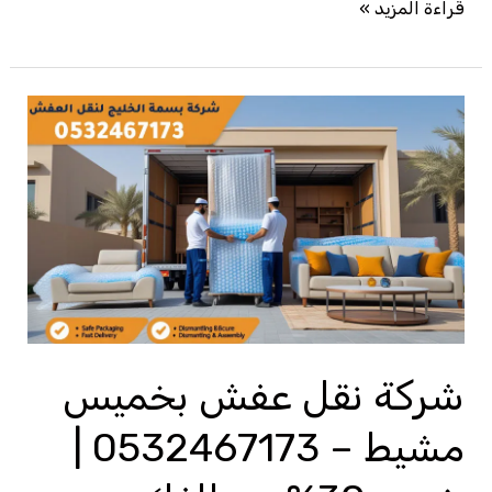
قراءة المزيد »
شركة
نقل
عفش
بخميس
مشيط
–
0532467173
|
خصم
شركة نقل عفش بخميس
30%
مشيط – 0532467173 |
مع
الفك