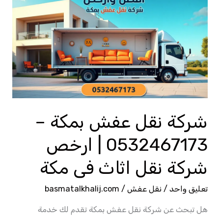
نقل
عفش
بمكة
–
0532467173
|
ارخص
شركة
شركة نقل عفش بمكة –
نقل
0532467173 | ارخص
اثاث
فى
شركة نقل اثاث فى مكة
مكة
تعليق واحد
/
نقل عفش
/
basmatalkhalij.com
هل تبحث عن شركة نقل عفش بمكة تقدم لك خدمة