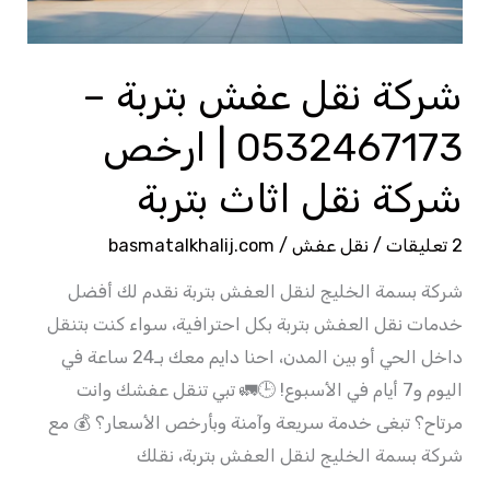
|
ارخص
شركة
شركة نقل عفش بتربة –
نقل
0532467173 | ارخص
اثاث
بتربة
شركة نقل اثاث بتربة
2 تعليقات
/
نقل عفش
/
basmatalkhalij.com
شركة بسمة الخليج لنقل العفش بتربة نقدم لك أفضل
خدمات نقل العفش بتربة بكل احترافية، سواء كنت بتنقل
داخل الحي أو بين المدن، احنا دايم معك بـ24 ساعة في
اليوم و7 أيام في الأسبوع! 🕒🚛 تبي تنقل عفشك وانت
مرتاح؟ تبغى خدمة سريعة وآمنة وبأرخص الأسعار؟ 💰 مع
شركة بسمة الخليج لنقل العفش بتربة، نقلك