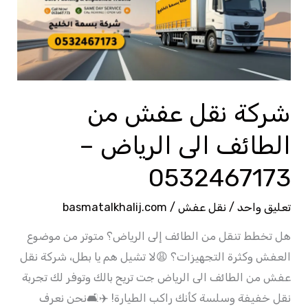
من
الطائف
الى
الرياض
–
شركة نقل عفش من
0532467173
الطائف الى الرياض –
0532467173
تعليق واحد
/
نقل عفش
/
basmatalkhalij.com
هل تخطط تنقل من الطائف إلى الرياض؟ متوتر من موضوع
العفش وكثرة التجهيزات؟ 😩لا تشيل هم يا بطل، شركة نقل
عفش من الطائف الى الرياض جت تريح بالك وتوفر لك تجربة
نقل خفيفة وسلسة كأنك راكب الطيارة! ✈️🛋️نحن نعرف