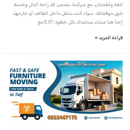
لثقة واطمئنان. مع شركتنا، بنضمن لك راحة البال وخدمة
تليق بتوقعاتك. سواء كنت بتنقل داخل الطائف أو خارجها،
إحنا هنا عشان نساعدك بكل خطوة. 📦💪مع
قراءة المزيد »
افضل
شركة
نقل
اثاث
فى
الطائف
–
0532467173