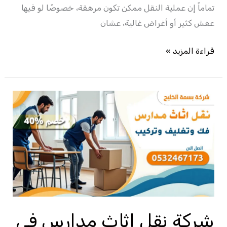
تماماً إن عملية النقل ممكن تكون مرهقة، خصوصًا لو فيها
عفش كثير أو أغراض غالية، عشان
قراءة المزيد »
شركة
نقل
اثاث
مدارس
في
الطائف
–
0532467173
شركة نقل اثاث مدارس في