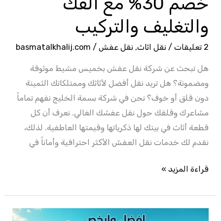
خصم 30% مع الفك
والتغليف
والتغليف والتركيب
والتركيب
2 تعليقات
/
نقل اثاث
,
نقل عفش
/
basmatalkhalij.com
هل تبحث عن شركة نقل عفش بخميس مشيط موثوقة
ومضمونة؟ هل تريد نقل أفضل لأثاثك وممتلكاتك الثمينة
دون قلق أو خوف؟ نحن في شركة بسمة الخليج نفهم تماماً
مشاعرك وقلقك حول نقل عفشك الغالي. نعرف أن كل
قطعة أثاث في بيتك لها ذكرياتها وقيمتها العاطفية. لذلك،
نقدم لك خدمات نقل العفش الأكثر احترافية وأماناً في
قراءة المزيد »
شركة