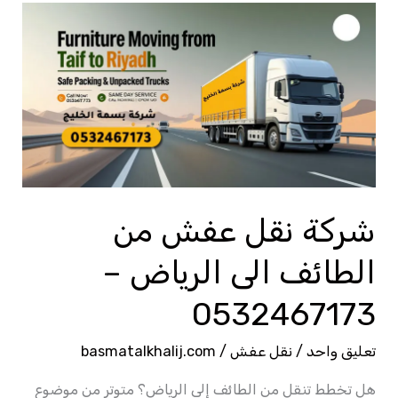
شركة
نقل
عفش
من
الطائف
الى
الرياض
–
شركة نقل عفش من
0532467173
الطائف الى الرياض –
0532467173
تعليق واحد
/
نقل عفش
/
basmatalkhalij.com
هل تخطط تنقل من الطائف إلى الرياض؟ متوتر من موضوع