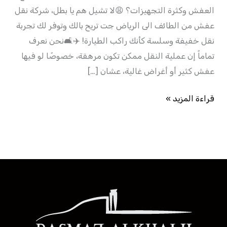
العفش وكثرة التجهيزات؟ 😩لا تشيل هم يا بطل، شركة نقل
عفش من الطائف الى الرياض جت تريح بالك وتوفر لك تجربة
نقل خفيفة وسلسة كأنك راكب الطيارة! ✈️🛋️نحن نعرف
تماماً إن عملية النقل ممكن تكون مرهقة، خصوصًا لو فيها
عفش كثير أو أغراض غالية، عشان […]
قراءة المزيد »