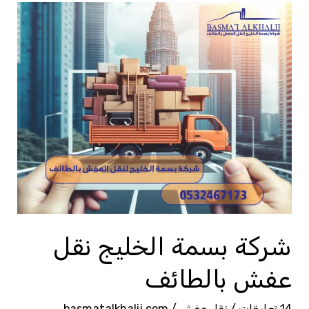
شركة
بسمة
الخليج
نقل
عفش
بالطائف
شركة بسمة الخليج نقل
عفش بالطائف
14 تعليقات
/
نقل عفش
/
basmatalkhalij.com